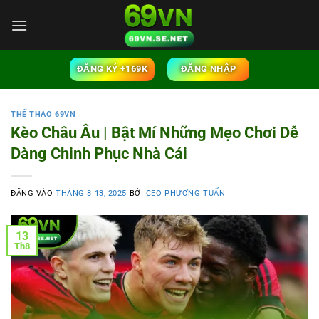
Bỏ
qua
nội
dung
ĐĂNG KÝ +169K
ĐĂNG NHẬP
THỂ THAO 69VN
Kèo Châu Âu | Bật Mí Những Mẹo Chơi Dễ
Dàng Chinh Phục Nhà Cái
ĐĂNG VÀO
THÁNG 8 13, 2025
BỞI
CEO PHƯƠNG TUẤN
13
Th8