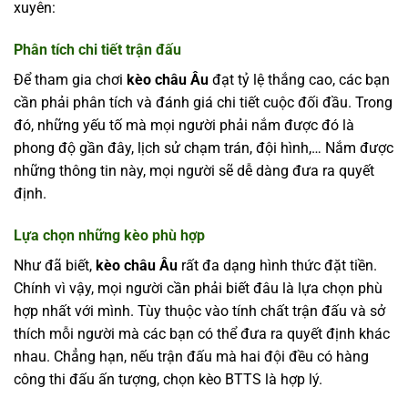
xuyên:
Phân tích chi tiết trận đấu
Để tham gia chơi
kèo châu Âu
đạt tỷ lệ thắng cao, các bạn
cần phải phân tích và đánh giá chi tiết cuộc đối đầu. Trong
đó, những yếu tố mà mọi người phải nắm được đó là
phong độ gần đây, lịch sử chạm trán, đội hình,… Nắm được
những thông tin này, mọi người sẽ dễ dàng đưa ra quyết
định.
Lựa chọn những kèo phù hợp
Như đã biết,
kèo châu Âu
rất đa dạng hình thức đặt tiền.
Chính vì vậy, mọi người cần phải biết đâu là lựa chọn phù
hợp nhất với mình. Tùy thuộc vào tính chất trận đấu và sở
thích mỗi người mà các bạn có thể đưa ra quyết định khác
nhau. Chẳng hạn, nếu trận đấu mà hai đội đều có hàng
công thi đấu ấn tượng, chọn kèo BTTS là hợp lý.