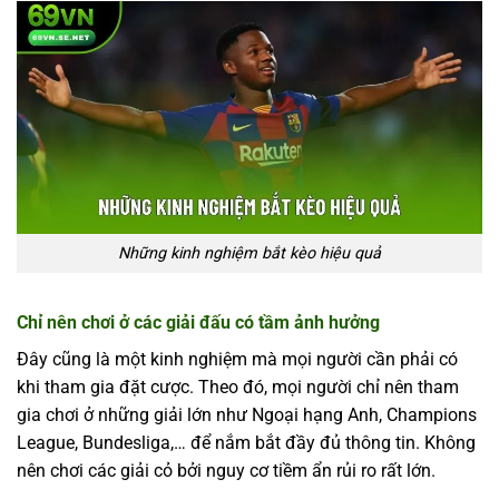
Những kinh nghiệm bắt kèo hiệu quả
Chỉ nên chơi ở các giải đấu có tầm ảnh hưởng
Đây cũng là một kinh nghiệm mà mọi người cần phải có
khi tham gia đặt cược. Theo đó, mọi người chỉ nên tham
gia chơi ở những giải lớn như Ngoại hạng Anh, Champions
League, Bundesliga,… để nắm bắt đầy đủ thông tin. Không
nên chơi các giải cỏ bởi nguy cơ tiềm ẩn rủi ro rất lớn.