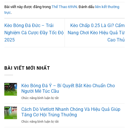
Bài viết này được đăng trong
Thể Thao 69VN
. Đánh dấu
liên kết thường
trực
.
Kèo Bóng Đá Đức – Trải
Kèo Chấp 0.25 Là Gì? Cẩm
Nghiệm Cá Cược Đầy Tốc Độ
Nang Chơi Kèo Hiệu Quả Từ
2025
Cao Thủ
BÀI VIẾT MỚI NHẤT
Kèo Bóng Đá Ý – Bí Quyết Bắt Kèo Chuẩn Cho
Người Mê Túc Cầu
Chức năng bình luận bị tắt
ở
Kèo
Bóng
Cách Dò Vietlott Nhanh Chóng Và Hiệu Quả Giúp
Đá
Tăng Cơ Hội Trúng Thưởng
Ý
Chức năng bình luận bị tắt
ở
–
Cách
Bí