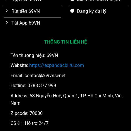
Rút tiền 69VN
Đăng ký đại lý
Tải App 69VN
THÔNG TIN LIÊN HỆ
Tên thương hiệu: 69VN
Website:
https://expandacbi.ru.com
Email: contact@69vnsenet
Hotline: 0788 377 999
Address: 68 Nguyễn Huệ, Quận 1, TP. Hồ Chí Minh, Việt
Nam
Zipcode: 70000
CSKH: Hỗ trợ 24/7