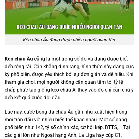
Kèo châu Âu đang được nhiều người quan tâm
Kèo châu Âu
cũng là một trong số đó và đang được biết
đến rộng rãi. Cần khẳng định rằng, hình thức này đang cực
kỳ phổ biến, được yêu thích bởi sự đơn giản và dễ hiểu. Khi
tham gia chơi, mọi người không cần quan tâm tới tỷ lệ
chấp phức tạp giống kèo châu Á, thay vào đó chỉ cần chú ý
đến kết quả cuộc đối đầu.
Lúc này, cược bóng đá châu Âu gần như xuất hiện trong
mọi trận đấu với nhiều biến thể khác nhau. Một số dạng
phổ biến như 1×2, tỷ số chính xác, cơ hội kép, BTTS,… Tại
các giải lớn như Ngoại hạng Anh, La Liga hay cúp C1,