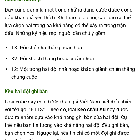
Đây cũng đang là một trong những dạng cược được đông
đảo khán giả yêu thích. Khi tham gia chơi, các bạn có thể
lựa chọn hai trong ba khả năng có thể xảy ra trong trận
đấu. Những ký hiệu mọi người cần chú ý gồm:
1X: Đội chủ nhà thắng hoặc hòa
X2: Đội khách thắng hoặc bị cầm hòa
12: Một trong hai đội nhà hoặc khách giành chiến thắng
chung cuộc
Kèo hai đội ghi bàn
Loại cược này còn được khán giả Việt Nam biết đến nhiều
với tên gọi “BTTS”. Theo đó, loại
kèo châu Âu
này được
đưa ra nhằm dựa vào khả năng ghi bàn của hai đội. Cụ
thể, nếu bạn tin tưởng vào khả năng hai đội đều ghi bàn,
bạn chọn Yes. Ngược lại, nếu tin chỉ có một đội ghi được