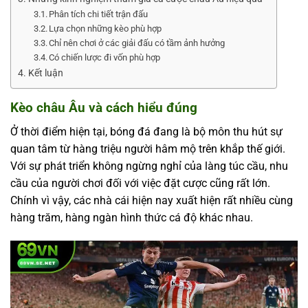
Phân tích chi tiết trận đấu
Lựa chọn những kèo phù hợp
Chỉ nên chơi ở các giải đấu có tầm ảnh hưởng
Có chiến lược đi vốn phù hợp
Kết luận
Kèo châu Âu và cách hiểu đúng
Ở thời điểm hiện tại, bóng đá đang là bộ môn thu hút sự
quan tâm từ hàng triệu người hâm mộ trên khắp thế giới.
Với sự phát triển không ngừng nghỉ của làng túc cầu, nhu
cầu của người chơi đối với việc đặt cược cũng rất lớn.
Chính vì vậy, các nhà cái hiện nay xuất hiện rất nhiều cùng
hàng trăm, hàng ngàn hình thức cá độ khác nhau.