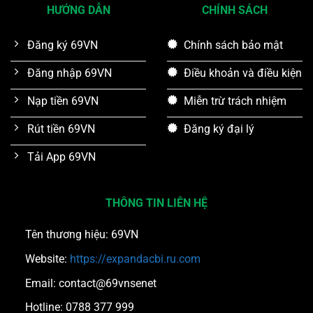
HƯỚNG DẪN
CHÍNH SÁCH
Đăng ký 69VN
Chính sách bảo mật
Đăng nhập 69VN
Điều khoản và điều kiện
Nạp tiền 69VN
Miễn trừ trách nhiệm
Rút tiền 69VN
Đăng ký đại lý
Tải App 69VN
THÔNG TIN LIÊN HỆ
Tên thương hiệu: 69VN
Website:
https://expandacbi.ru.com
Email: contact@69vnsenet
Hotline: 0788 377 999