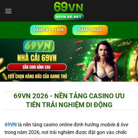
Bỏ
qua
nội
dung
ĐĂNG KÝ +169K
ĐĂNG NHẬP
69VN 2026 - NỀN TẢNG CASINO ƯU
TIÊN TRẢI NGHIỆM DI ĐỘNG
69VN
là nền tảng casino online định hướng
mobile & live
trong năm 2026, nơi trải nghiệm được đặt gọn vào chiếc