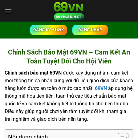
Bỏ
qua
nội
dung
ĐĂNG KÝ +169K
ĐĂNG NHẬP
Chính Sách Bảo Mật 69VN – Cam Kết An
Toàn Tuyệt Đối Cho Hội Viên
Chính sách bảo mật 69VN
được xây dựng nhằm cam kết
mọi thông tin cá nhân cùng với dữ liệu giao dịch của khách
hàng luôn được an toàn ở mức cao nhất.
69VN
áp dụng hệ
thống mã hóa tiên tiến, tuân thủ các tiêu chuẩn bảo mật
quốc tế và cam kết không tiết lộ thông tin cho bên thứ ba.
Điều này giúp người chơi yên tâm tuyệt đối khi tham gia
trải nghiệm và giao dịch trên nền tảng.
Nội dung chính